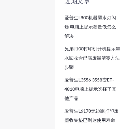
近期文章
爱普生L800机器墨水灯闪
烁 电脑上提示墨量低怎么
解决
兄弟J100打印机开机提示墨
水回收盒已满废墨清零方法
步骤
爱普生L3556 3558变ET-
4810电脑上提示选择了其
他产品
爱普生L6178无边距打印废
墨收集垫已到达使用寿命