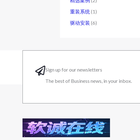
精选案例
(2)
重装系统
(1)
驱动安装
(6)
Sign up for our newsletters
The best of Business news, in your inbox.