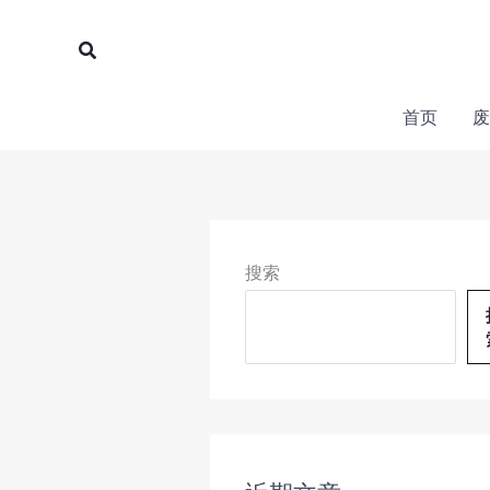
跳
至
搜
内
索
容
首页
废
搜索