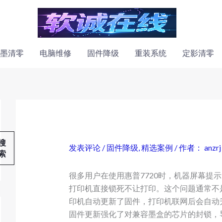
墨清零
电脑维修
固件降级
重装系统
定影清零
搜
发表评论
/
固件降级
,
精选案例
/ 作者：
anzrj
索
很多用户在使用惠普7720时，机器屏幕提示
打印机直接锁死不让打印。这个问题通常不
印机自动更新了固件，打印机联网后会自动
固件更新强化了对兼容墨盒的芯片的封锁，