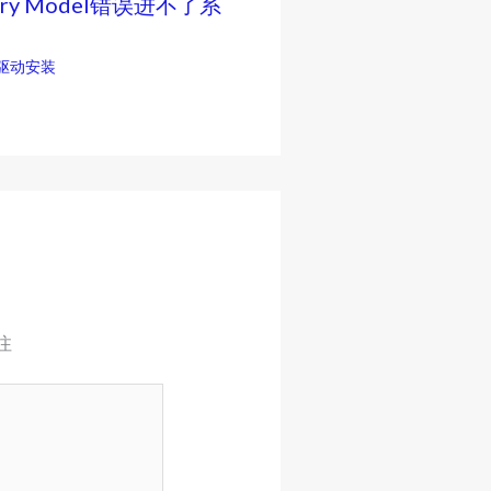
ery Model错误进不了系
驱动安装
注