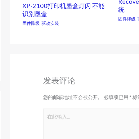
Recov
XP-2100打印机墨盒灯闪 不能
统
识别墨盒
固件降级
,
固件降级
,
驱动安装
发表评论
您的邮箱地址不会被公开。
必填项已用
*
标
在
此
输
入...