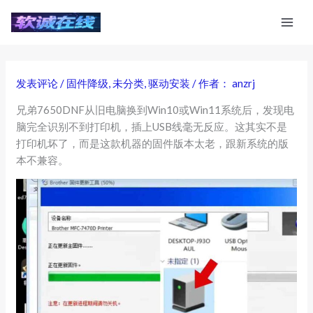
跳
至
内
容
发表评论
/
固件降级
,
未分类
,
驱动安装
/ 作者：
anzrj
兄弟7650DNF从旧电脑换到Win10或Win11系统后，发现电
脑完全识别不到打印机，插上USB线毫无反应。这其实不是
打印机坏了，而是这款机器的固件版本太老，跟新系统的版
本不兼容。